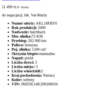
11 499
PLN
brutto
do negocjacji, fak. Vat-Marża
Numer oferty:
AKL18FBSY
Rok produkcji:
2009
Nadwozie:
hatchback
Moc silnika:
75 KM
Przebieg:
202 000 km
Paliwo:
benzyna
Poj. silnika:
1349 cm³
Skrzynia biegów:
manualna
Napęd:
przód
Liczba drzwi:
5
Liczba miejsc:
5
Liczba właścicieli:
2
Kraj pochodzenia:
Niemcy
Kolor:
srebrny
VIN:
JMZDE14K200200034