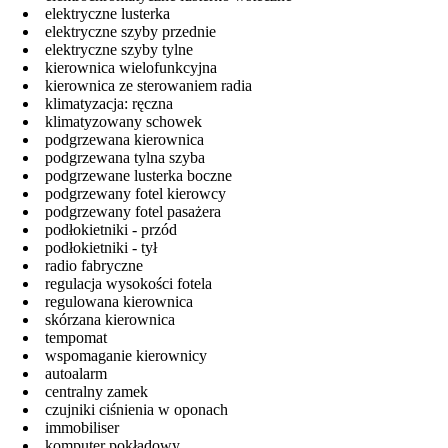
elektryczne lusterka
elektryczne szyby przednie
elektryczne szyby tylne
kierownica wielofunkcyjna
kierownica ze sterowaniem radia
klimatyzacja: ręczna
klimatyzowany schowek
podgrzewana kierownica
podgrzewana tylna szyba
podgrzewane lusterka boczne
podgrzewany fotel kierowcy
podgrzewany fotel pasażera
podłokietniki - przód
podłokietniki - tył
radio fabryczne
regulacja wysokości fotela
regulowana kierownica
skórzana kierownica
tempomat
wspomaganie kierownicy
autoalarm
centralny zamek
czujniki ciśnienia w oponach
immobiliser
komputer pokładowy