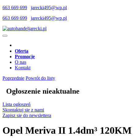
663 669 699
jarecki495@wp.pl
663 669 699
jarecki495@wp.pl
Oferta
Promocje
O nas
Kontakt
Poprzednie
Powrót do listy
Ogłoszenie nieaktualne
Lista ogłoszeń
Skontaktuj się z nami
Zapisz się do newslettera
Opel Meriva II 1.4dm³ 120KM