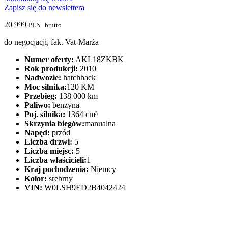
Zapisz się do newslettera
20 999
PLN
brutto
do negocjacji, fak. Vat-Marża
Numer oferty:
AKL18ZKBK
Rok produkcji:
2010
Nadwozie:
hatchback
Moc silnika:
120 KM
Przebieg:
138 000 km
Paliwo:
benzyna
Poj. silnika:
1364 cm³
Skrzynia biegów:
manualna
Napęd:
przód
Liczba drzwi:
5
Liczba miejsc:
5
Liczba właścicieli:
1
Kraj pochodzenia:
Niemcy
Kolor:
srebrny
VIN:
W0LSH9ED2B4042424